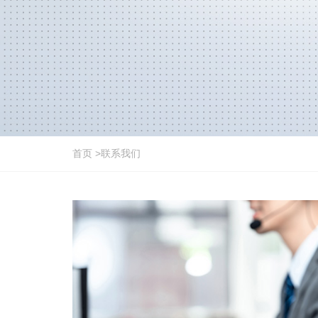
首页
>
联系我们