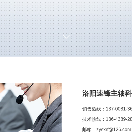
洛阳速锋主轴科
销售热线：137-0081-36
技术热线：136-4389-28
邮箱：zysxrf@126.com