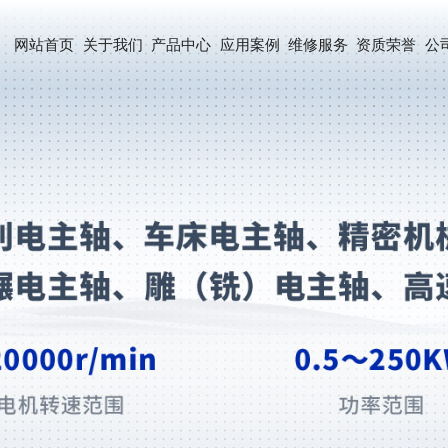
网站首页
关于我们
产品中心
应用案例
维修服务
资质荣誉
公